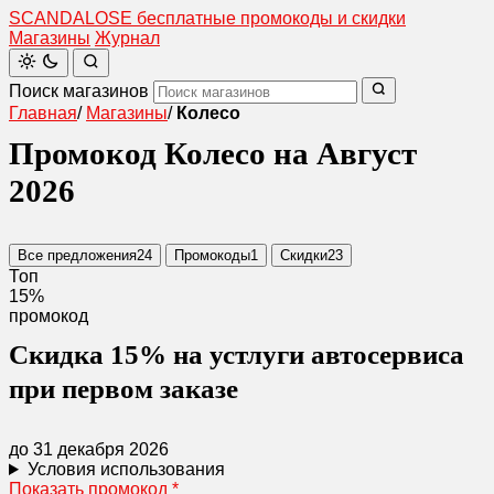
SCANDAL
O
SE
бесплатные промокоды и скидки
Магазины
Журнал
Поиск магазинов
Главная
/
Магазины
/
Колесо
Промокод Колесо на Август
2026
Все предложения
24
Промокоды
1
Скидки
23
Топ
15%
промокод
Скидка 15% на устлуги автосервиса
при первом заказе
до 31 декабря 2026
Условия использования
Показать промокод
*