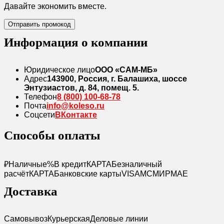
Давайте экономить вместе.
Отправить промокод
Информация о компании
Юридическое лицо
ООО «САМ-МБ»
Адрес
143900, Россия, г. Балашиха, шоссе
Энтузиастов, д. 84, помещ. 5.
Телефон
8 (800) 100-68-78
Почта
info@koleso.ru
Соцсети
ВКонтакте
Способы оплаты
₽
Наличные
%
В кредит
КАРТА
Безналичный
расчёт
КАРТА
Банковские карты
VISA
MC
МИР
MAE
Доставка
Самовывоз
Курьерская
Деловые линии