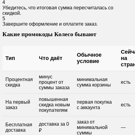
4
Убедитесь, что итоговая сумма пересчиталась со
скидкой.
5
Завершите оформление и оплатите заказ.
Какие промокоды Колесо бывают
Сейч
Обычное
Тип
Что даёт
на
условие
стра
минус
Процентная
минимальная
процент от
есть
скидка
сумма корзины
суммы заказа
повышенная
На первый
первая покупка
скидка новым
есть
заказ
с аккаунта
покупателям
заказ от
доставка за 0
Бесплатная
минимальной
—
доставка
₽
суммы