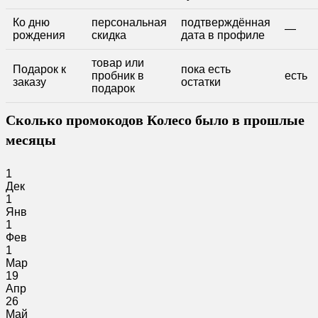
Ко дню
персональная
подтверждённая
—
рождения
скидка
дата в профиле
товар или
Подарок к
пока есть
пробник в
есть
заказу
остатки
подарок
Сколько промокодов Колесо было в прошлые
месяцы
1
Дек
1
Янв
1
Фев
1
Мар
19
Апр
26
Май