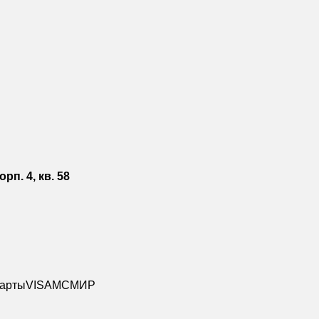
орп. 4, кв. 58
карты
VISA
MC
МИР