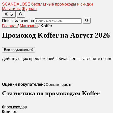
SCANDAL
O
SE
бесплатные промокоды и скидки
Магазины
Журнал
Поиск магазинов
Главная
/
Магазины
/
Koffer
Промокод Koffer на Август 2026
Все предложения
0
Действующих предложений сейчас нет — загляните позже
Оценки покупателей:
Оцените первым
Статистика по промокодам Koffer
0
промокодов
0
скидок