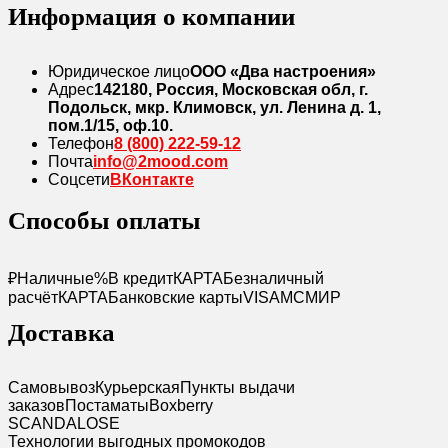
Информация о компании
Юридическое лицо
ООО «Два настроения»
Адрес
142180, Россия, Московская обл, г.
Подольск, мкр. Климовск, ул. Ленина д. 1,
пом.1/15, оф.10.
Телефон
8 (800) 222-59-12
Почта
info@2mood.com
Соцсети
ВКонтакте
Способы оплаты
₽
Наличные
%
В кредит
КАРТА
Безналичный
расчёт
КАРТА
Банковские карты
VISA
MC
МИР
Доставка
Самовывоз
Курьерская
Пункты выдачи
заказов
Постаматы
Boxberry
SCANDAL
O
SE
Технологии выгодных промокодов