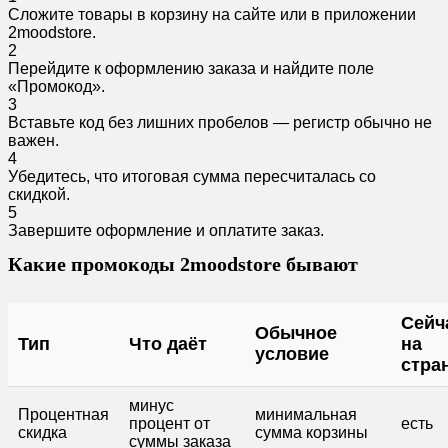
Сложите товары в корзину на сайте или в приложении
2moodstore.
2
Перейдите к оформлению заказа и найдите поле
«Промокод».
3
Вставьте код без лишних пробелов — регистр обычно не
важен.
4
Убедитесь, что итоговая сумма пересчиталась со
скидкой.
5
Завершите оформление и оплатите заказ.
Какие промокоды 2moodstore бывают
Сейч
Обычное
Тип
Что даёт
на
условие
стра
минус
Процентная
минимальная
процент от
есть
скидка
сумма корзины
суммы заказа