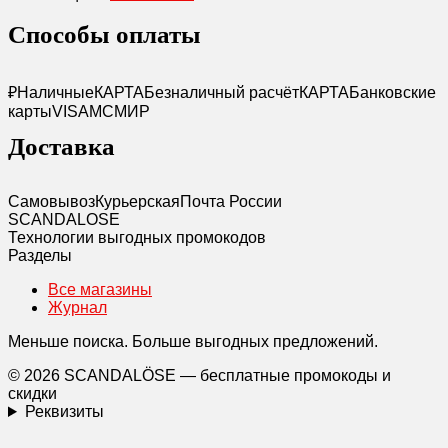
Способы оплаты
₽
Наличные
КАРТА
Безналичный расчёт
КАРТА
Банковские
карты
VISA
MC
МИР
Доставка
Самовывоз
Курьерская
Почта России
SCANDAL
O
SE
Технологии выгодных промокодов
Разделы
Все магазины
Журнал
Меньше поиска. Больше выгодных предложений.
© 2026 SCANDALÖSE — бесплатные промокоды и
скидки
Реквизиты