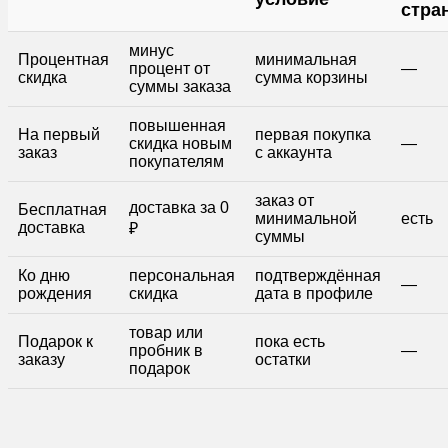
стра
минус
Процентная
минимальная
процент от
—
скидка
сумма корзины
суммы заказа
повышенная
На первый
первая покупка
скидка новым
—
заказ
с аккаунта
покупателям
заказ от
доставка за 0
Бесплатная
минимальной
есть
доставка
₽
суммы
Ко дню
персональная
подтверждённая
—
рождения
скидка
дата в профиле
товар или
Подарок к
пока есть
пробник в
—
заказу
остатки
подарок