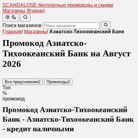
SCANDAL
O
SE
бесплатные промокоды и скидки
Магазины
Журнал
Поиск магазинов
Главная
/
Магазины
/
Азиатско-Тихоокеанский Банк
Промокод Азиатско-
Тихоокеанский Банк на Август
2026
Все предложения
2
Промокоды
2
Топ
%
промокод
Промокод Азиатско-Тихоокеанский
Банк - Азиатско-Тихоокеанский Банк
- кредит наличными