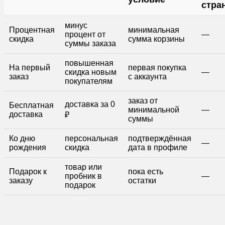
стра
минус
Процентная
минимальная
процент от
—
скидка
сумма корзины
суммы заказа
повышенная
На первый
первая покупка
скидка новым
—
заказ
с аккаунта
покупателям
заказ от
доставка за 0
Бесплатная
минимальной
—
доставка
₽
суммы
Ко дню
персональная
подтверждённая
—
рождения
скидка
дата в профиле
товар или
Подарок к
пока есть
пробник в
—
заказу
остатки
подарок