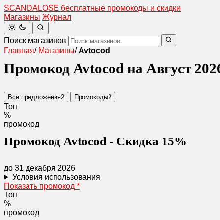
SCANDAL
O
SE
бесплатные промокоды и скидки
Магазины
Журнал
Поиск магазинов
Главная
/
Магазины
/
Avtocod
Промокод Avtocod на Август 202
Все предложения
2
Промокоды
2
Топ
%
промокод
Промокод Avtocod - Скидка 15%
до 31 декабря 2026
Условия использования
Показать промокод
*
Топ
%
промокод