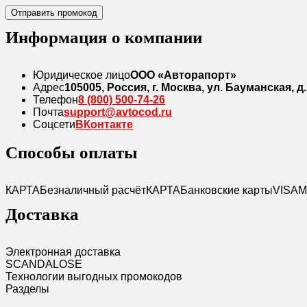
Отправить промокод
Информация о компании
Юридическое лицо
ООО «Авторапорт»
Адрес
105005, Россия, г. Москва, ул. Бауманская, д. 7
Телефон
8 (800) 500-74-26
Почта
support@avtocod.ru
Соцсети
ВКонтакте
Способы оплаты
КАРТА
Безналичный расчёт
КАРТА
Банковские карты
VISA
M
Доставка
Электронная доставка
SCANDAL
O
SE
Технологии выгодных промокодов
Разделы