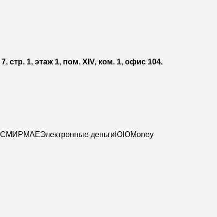
, стр. 1, этаж 1, пом. XIV, ком. 1, офис 104.
C
МИР
MAE
Электронные деньги
Ю
ЮMoney