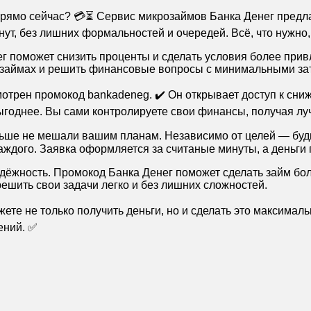
 прямо сейчас? 💳⏳ Сервис микрозаймов Банка Денег пред
т, без лишних формальностей и очередей. Всё, что нужно, 
 поможет снизить проценты и сделать условия более прив
а займах и решить финансовые вопросы с минимальными за
мотрен промокод bankadeneg. ✔️ Он открывает доступ к сн
годнее. Вы сами контролируете свои финансы, получая лу
льше не мешали вашим планам. Независимо от целей — будь
ждого. Заявка оформляется за считаные минуты, а деньги 
надёжность. Промокод Банка Денег поможет сделать займ б
ешить свои задачи легко и без лишних сложностей.
те не только получить деньги, но и сделать это максимал
ений. ✅