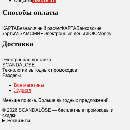
Соцсети
ВКонтакте
Способы оплаты
КАРТА
Безналичный расчёт
КАРТА
Банковские
карты
VISA
MC
МИР
Электронные деньги
Ю
ЮMoney
Доставка
Электронная доставка
SCANDAL
O
SE
Технологии выгодных промокодов
Разделы
Все магазины
Журнал
Меньше поиска. Больше выгодных предложений.
© 2026 SCANDALÖSE — бесплатные промокоды и
скидки
Реквизиты