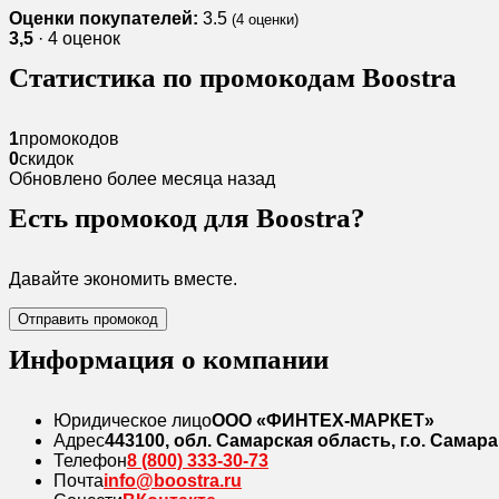
Оценки покупателей:
3.5
(
4
оценки)
3,5
· 4 оценок
Статистика по промокодам Boostra
1
промокодов
0
скидок
Обновлено более месяца назад
Есть промокод для Boostra?
Давайте экономить вместе.
Отправить промокод
Информация о компании
Юридическое лицо
ООО «ФИНТЕХ-МАРКЕТ»
Адрес
443100, обл. Самарская область, г.о. Самара,
Телефон
8 (800) 333-30-73
Почта
info@boostra.ru