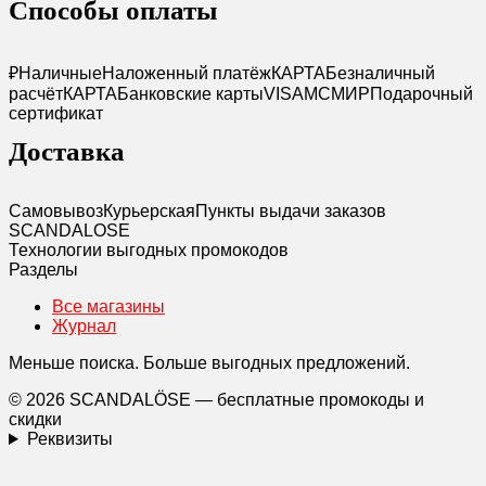
Способы оплаты
₽
Наличные
Наложенный платёж
КАРТА
Безналичный
расчёт
КАРТА
Банковские карты
VISA
MC
МИР
Подарочный
сертификат
Доставка
Самовывоз
Курьерская
Пункты выдачи заказов
SCANDAL
O
SE
Технологии выгодных промокодов
Разделы
Все магазины
Журнал
Меньше поиска. Больше выгодных предложений.
© 2026 SCANDALÖSE — бесплатные промокоды и
скидки
Реквизиты