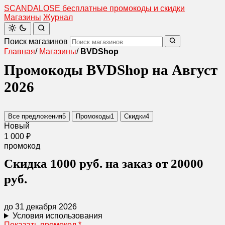
SCANDAL
O
SE
бесплатные промокоды и скидки
Магазины
Журнал
Поиск магазинов
Главная
/
Магазины
/
BVDShop
Промокоды BVDShop на Август
2026
Все предложения
5
Промокоды
1
Скидки
4
Новый
1 000 ₽
промокод
Скидка 1000 руб. на заказ от 20000
руб.
до 31 декабря 2026
Условия использования
Показать промокод
*