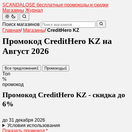
SCANDAL
O
SE
бесплатные промокоды и скидки
Магазины
Журнал
Поиск магазинов
Главная
/
Магазины
/
CreditHero KZ
Промокод CreditHero KZ на
Август 2026
Все предложения
1
Промокоды
1
Топ
%
промокод
Промокод CreditHero KZ - скидка до
6%
до 31 декабря 2026
Условия использования
Показать промокод
*