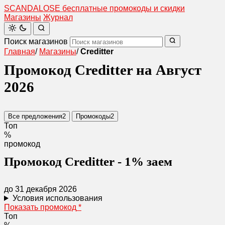
SCANDAL
O
SE
бесплатные промокоды и скидки
Магазины
Журнал
Поиск магазинов
Главная
/
Магазины
/
Creditter
Промокод Creditter на Август
2026
Все предложения
2
Промокоды
2
Топ
%
промокод
Промокод Creditter - 1% заем
до 31 декабря 2026
Условия использования
Показать промокод
*
Топ