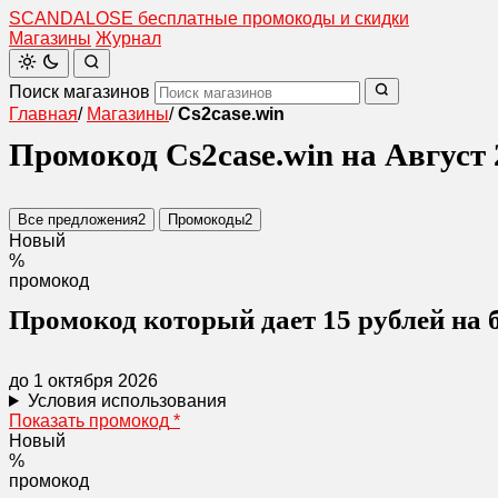
SCANDAL
O
SE
бесплатные промокоды и скидки
Магазины
Журнал
Поиск магазинов
Главная
/
Магазины
/
Cs2case.win
Промокод Cs2case.win на Август 
Все предложения
2
Промокоды
2
Новый
%
промокод
Промокод который дает 15 рублей на
до 1 октября 2026
Условия использования
Показать промокод
*
Новый
%
промокод