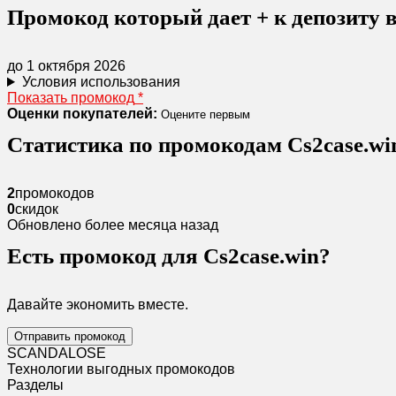
Промокод который дает + к депозиту
до 1 октября 2026
Условия использования
Показать промокод
*
Оценки покупателей:
Оцените первым
Статистика по промокодам Cs2case.wi
2
промокодов
0
скидок
Обновлено более месяца назад
Есть промокод для Cs2case.win?
Давайте экономить вместе.
Отправить промокод
SCANDAL
O
SE
Технологии выгодных промокодов
Разделы