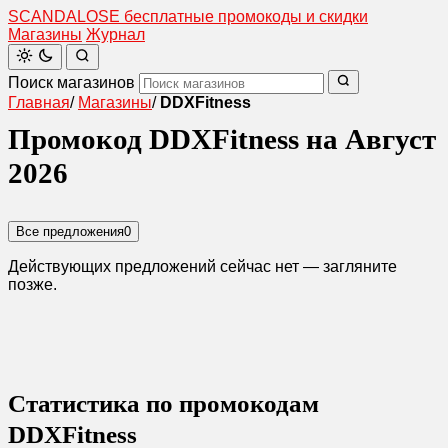
SCANDAL
O
SE
бесплатные промокоды и скидки
Магазины
Журнал
Поиск магазинов
Главная
/
Магазины
/
DDXFitness
Промокод DDXFitness на Август
2026
Все предложения
0
Действующих предложений сейчас нет — загляните
позже.
Статистика по промокодам
DDXFitness