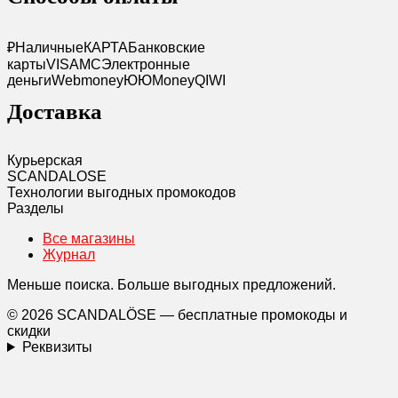
₽
Наличные
КАРТА
Банковские
карты
VISA
MC
Электронные
деньги
Webmoney
Ю
ЮMoney
QIWI
Доставка
Курьерская
SCANDAL
O
SE
Технологии выгодных промокодов
Разделы
Все магазины
Журнал
Меньше поиска. Больше выгодных предложений.
© 2026 SCANDALÖSE — бесплатные промокоды и
скидки
Реквизиты