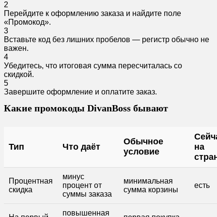
2
Перейдите к оформлению заказа и найдите поле
«Промокод».
3
Вставьте код без лишних пробелов — регистр обычно не
важен.
4
Убедитесь, что итоговая сумма пересчиталась со
скидкой.
5
Завершите оформление и оплатите заказ.
Какие промокоды DivanBoss бывают
Сейч
Обычное
Тип
Что даёт
на
условие
стра
минус
Процентная
минимальная
процент от
есть
скидка
сумма корзины
суммы заказа
повышенная