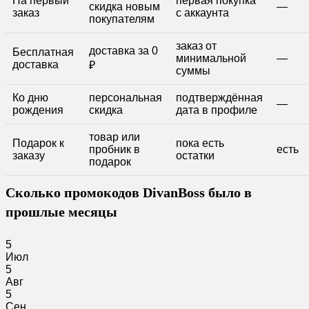
На первый
первая покупка
скидка новым
—
заказ
с аккаунта
покупателям
заказ от
доставка за 0
Бесплатная
минимальной
—
доставка
₽
суммы
Ко дню
персональная
подтверждённая
—
рождения
скидка
дата в профиле
товар или
Подарок к
пока есть
пробник в
есть
заказу
остатки
подарок
Сколько промокодов DivanBoss было в
прошлые месяцы
5
Июл
5
Авг
5
Сен