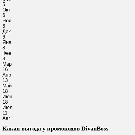
5
Окт
6
Ноя
6
Дек
6
Янв
8
Фев
8
Мар
16
Апр
13
Май
18
Июн
18
Июл
11
Авг
Какая выгода у промокодов DivanBoss