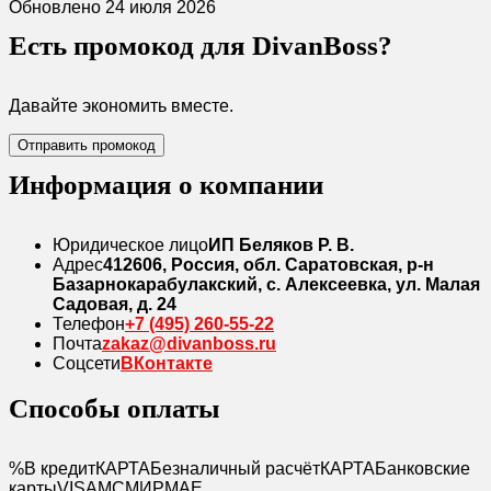
Обновлено 24 июля 2026
Есть промокод для DivanBoss?
Давайте экономить вместе.
Отправить промокод
Информация о компании
Юридическое лицо
ИП Беляков Р. В.
Адрес
412606, Россия, обл. Саратовская, р-н
Базарнокарабулакский, с. Алексеевка, ул. Малая
Садовая, д. 24
Телефон
+7 (495) 260-55-22
Почта
zakaz@divanboss.ru
Соцсети
ВКонтакте
Способы оплаты
%
В кредит
КАРТА
Безналичный расчёт
КАРТА
Банковские
карты
VISA
MC
МИР
MAE