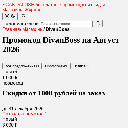
SCANDAL
O
SE
бесплатные промокоды и скидки
Магазины
Журнал
Поиск магазинов
Главная
/
Магазины
/
DivanBoss
Промокод DivanBoss на Август
2026
Все предложения
11
Промокоды
4
Скидки
7
Новый
1 000 ₽
промокод
Скидки от 1000 рублей на заказ
до 31 декабря 2026
Показать промокод
*
Новый
3 000 ₽