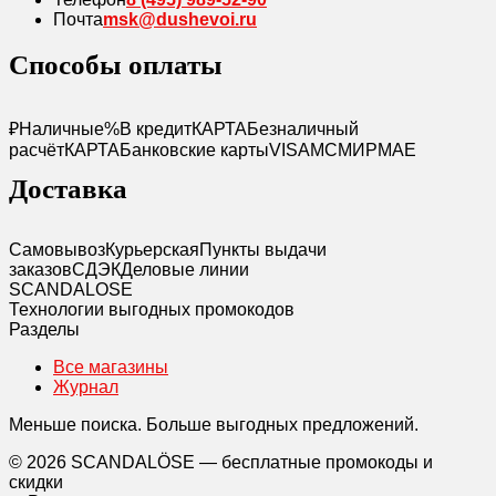
Почта
msk@dushevoi.ru
Способы оплаты
₽
Наличные
%
В кредит
КАРТА
Безналичный
расчёт
КАРТА
Банковские карты
VISA
MC
МИР
MAE
Доставка
Самовывоз
Курьерская
Пункты выдачи
заказов
СДЭК
Деловые линии
SCANDAL
O
SE
Технологии выгодных промокодов
Разделы
Все магазины
Журнал
Меньше поиска. Больше выгодных предложений.
© 2026 SCANDALÖSE — бесплатные промокоды и
скидки