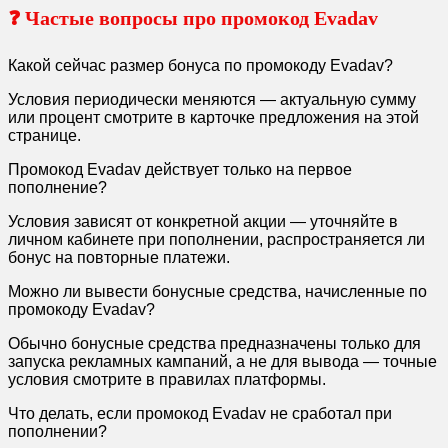
❓ Частые вопросы про промокод Evadav
Какой сейчас размер бонуса по промокоду Evadav?
Условия периодически меняются — актуальную сумму
или процент смотрите в карточке предложения на этой
странице.
Промокод Evadav действует только на первое
пополнение?
Условия зависят от конкретной акции — уточняйте в
личном кабинете при пополнении, распространяется ли
бонус на повторные платежи.
Можно ли вывести бонусные средства, начисленные по
промокоду Evadav?
Обычно бонусные средства предназначены только для
запуска рекламных кампаний, а не для вывода — точные
условия смотрите в правилах платформы.
Что делать, если промокод Evadav не сработал при
пополнении?