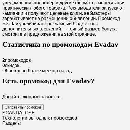
уведомления, попандер и другие форматы, монетизация
практически любого трафика. Рекламодатели запускают
кампании и получают целевые клики, вебмастеры
зарабатывают на размещении объявлений. Промокод
Evadav увеличивает рекламный бюджет без
дополнительных вложений — точный размер бонуса
смотрите в предложении на этой странице.
Статистика по промокодам Evadav
2
промокодов
0
скидок
Обновлено более месяца назад
Есть промокод для Evadav?
Давайте экономить вместе.
Отправить промокод
SCANDAL
O
SE
Технологии выгодных промокодов
Разделы