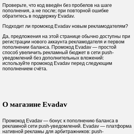
Проверьте, что код введён без пробелов на шаге
пополнения, а не после; при повторной ошибке
обратитесь в поддержку Evadav.
Подходит ли промокод Evadav новым рекламодателям?
Да, предложения на этой странице обычно доступны при
регистрации нового аккаунта рекламодателя и первом
пополнении баланса. Промокод Evadav — простой
способ увеличить рекламный бюджет в сети push-
уведомлений без дополнительных вложений:
используйте промокод Evadav перед следующим
пополнением счёта.
О магазине Evadav
Промокод Evadav — бонус к пополнению баланса в
рекламной сети push-уведомлений. Evadav — платформа
нативной рекламы для арбитражников: push-