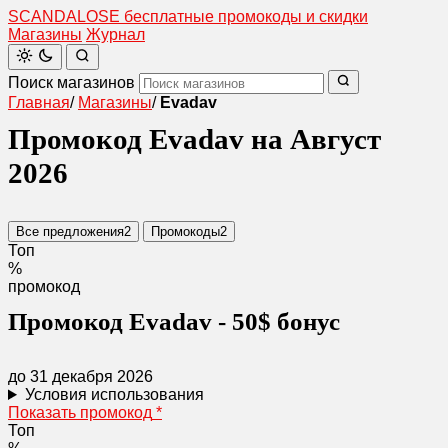
SCANDAL
O
SE
бесплатные промокоды и скидки
Магазины
Журнал
Поиск магазинов
Главная
/
Магазины
/
Evadav
Промокод Evadav на Август
2026
Все предложения
2
Промокоды
2
Топ
%
промокод
Промокод Evadav - 50$ бонус
до 31 декабря 2026
Условия использования
Показать промокод
*
Топ