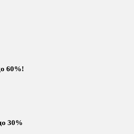
о 60%!
 до 30%