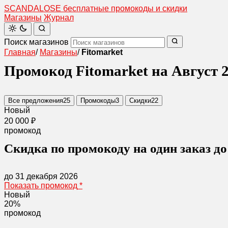
SCANDAL
O
SE
бесплатные промокоды и скидки
Магазины
Журнал
Поиск магазинов
Главная
/
Магазины
/
Fitomarket
Промокод Fitomarket на Август 
Все предложения
25
Промокоды
3
Скидки
22
Новый
20 000 ₽
промокод
Скидка по промокоду на один заказ до
до 31 декабря 2026
Показать промокод
*
Новый
20%
промокод