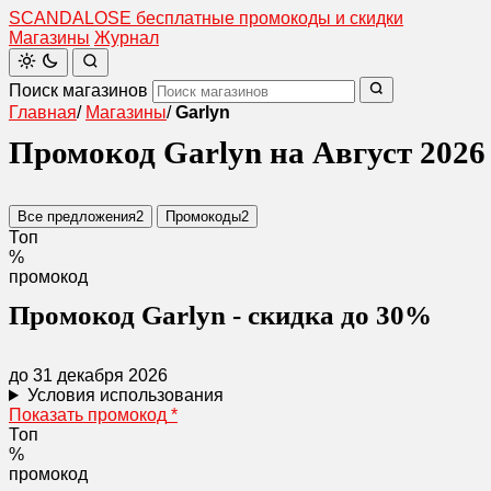
SCANDAL
O
SE
бесплатные промокоды и скидки
Магазины
Журнал
Поиск магазинов
Главная
/
Магазины
/
Garlyn
Промокод Garlyn на Август 2026
Все предложения
2
Промокоды
2
Топ
%
промокод
Промокод Garlyn - скидка до 30%
до 31 декабря 2026
Условия использования
Показать промокод
*
Топ
%
промокод