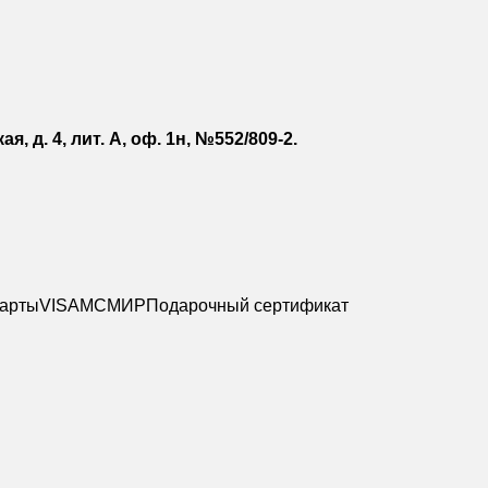
, д. 4, лит. А, оф. 1н, №552/809-2.
карты
VISA
MC
МИР
Подарочный сертификат