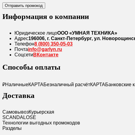
Отправить промокод
Информация о компании
Юридическое лицо
ООО «УМНАЯ ТЕХНИКА»
Адрес
196006, г. Санкт-Петербург, ул. Новорощинская
Телефон
8 (800) 350-05-03
Почта
info@garlyn.ru
Соцсети
ВКонтакте
Способы оплаты
₽
Наличные
КАРТА
Безналичный расчёт
КАРТА
Банковские 
Доставка
Самовывоз
Курьерская
SCANDAL
O
SE
Технологии выгодных промокодов
Разделы