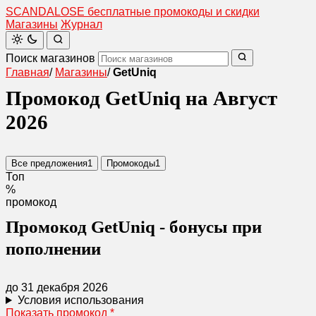
SCANDAL
O
SE
бесплатные промокоды и скидки
Магазины
Журнал
Поиск магазинов
Главная
/
Магазины
/
GetUniq
Промокод GetUniq на Август
2026
Все предложения
1
Промокоды
1
Топ
%
промокод
Промокод GetUniq - бонусы при
пополнении
до 31 декабря 2026
Условия использования
Показать промокод
*