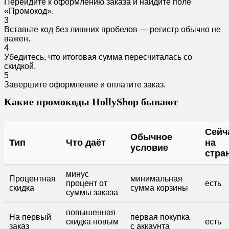
Перейдите к оформлению заказа и найдите поле
«Промокод».
3
Вставьте код без лишних пробелов — регистр обычно не
важен.
4
Убедитесь, что итоговая сумма пересчиталась со
скидкой.
5
Завершите оформление и оплатите заказ.
Какие промокоды HollyShop бывают
Сейч
Обычное
Тип
Что даёт
на
условие
стра
минус
Процентная
минимальная
процент от
есть
скидка
сумма корзины
суммы заказа
повышенная
На первый
первая покупка
скидка новым
есть
заказ
с аккаунта