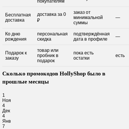
покупателям
заказ от
доставка за 0
Бесплатная
минимальной
—
доставка
₽
суммы
Ко дню
персональная
подтверждённая
—
рождения
скидка
дата в профиле
товар или
Подарок к
пока есть
пробник в
есть
заказу
остатки
подарок
Сколько промокодов HollyShop было в
прошлые месяцы
1
Ноя
4
Дек
4
Янв
7