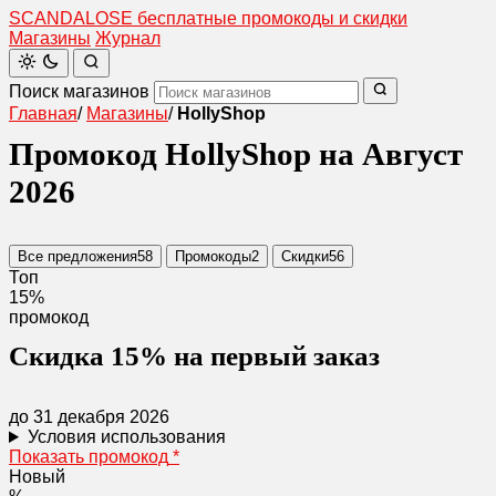
SCANDAL
O
SE
бесплатные промокоды и скидки
Магазины
Журнал
Поиск магазинов
Главная
/
Магазины
/
HollyShop
Промокод HollyShop на Август
2026
Все предложения
58
Промокоды
2
Скидки
56
Топ
15%
промокод
Скидка 15% на первый заказ
до 31 декабря 2026
Условия использования
Показать промокод
*
Новый