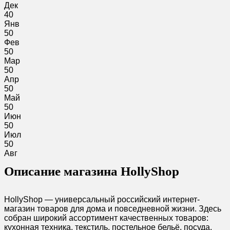
Дек
40
Янв
50
Фев
50
Мар
50
Апр
50
Май
50
Июн
50
Июл
50
Авг
Описание магазина HollyShop
HollyShop — универсальный российский интернет-
магазин товаров для дома и повседневной жизни. Здесь
собран широкий ассортимент качественных товаров:
кухонная техника, текстиль, постельное бельё, посуда,