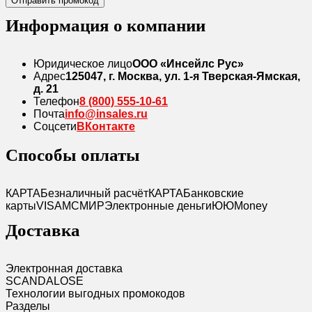
Отправить промокод
Информация о компании
Юридическое лицо
ООО «Инсейлс Рус»
Адрес
125047, г. Москва, ул. 1-я Тверская-Ямская,
д. 21
Телефон
8 (800) 555-10-61
Почта
info@insales.ru
Соцсети
ВКонтакте
Способы оплаты
КАРТА
Безналичный расчёт
КАРТА
Банковские
карты
VISA
MC
МИР
Электронные деньги
Ю
ЮMoney
Доставка
Электронная доставка
SCANDAL
O
SE
Технологии выгодных промокодов
Разделы