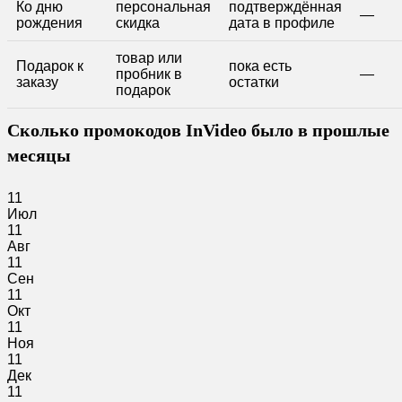
Ко дню
персональная
подтверждённая
—
рождения
скидка
дата в профиле
товар или
Подарок к
пока есть
пробник в
—
заказу
остатки
подарок
Сколько промокодов InVideo было в прошлые
месяцы
11
Июл
11
Авг
11
Сен
11
Окт
11
Ноя
11
Дек
11