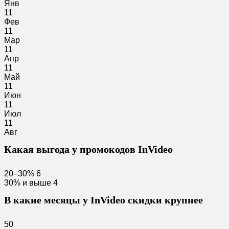
Янв
11
Фев
11
Мар
11
Апр
11
Май
11
Июн
11
Июл
11
Авг
Какая выгода у промокодов InVideo
20–30%
6
30% и выше
4
В какие месяцы у InVideo скидки крупнее
50