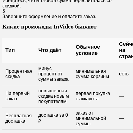
Убедитесь, что итоговая сумма пересчиталась со
скидкой.
5
Завершите оформление и оплатите заказ.
Какие промокоды InVideo бывают
Сейч
Обычное
Тип
Что даёт
на
условие
стра
минус
Процентная
минимальная
процент от
есть
скидка
сумма корзины
суммы заказа
повышенная
На первый
первая покупка
скидка новым
—
заказ
с аккаунта
покупателям
заказ от
доставка за 0
Бесплатная
минимальной
—
доставка
₽
суммы