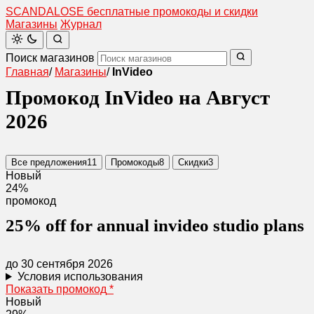
SCANDAL
O
SE
бесплатные промокоды и скидки
Магазины
Журнал
Поиск магазинов
Главная
/
Магазины
/
InVideo
Промокод InVideo на Август
2026
Все предложения
11
Промокоды
8
Скидки
3
Новый
24%
промокод
25% off for annual invideo studio plans
до 30 сентября 2026
Условия использования
Показать промокод
*
Новый