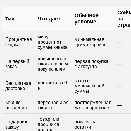
Сейч
Обычное
Тип
Что даёт
на
условие
стра
минус
Процентная
минимальная
процент от
—
скидка
сумма корзины
суммы заказа
повышенная
На первый
первая покупка
скидка новым
—
заказ
с аккаунта
покупателям
заказ от
доставка за 0
Бесплатная
минимальной
—
доставка
₽
суммы
Ко дню
персональная
подтверждённая
—
рождения
скидка
дата в профиле
товар или
Подарок к
пока есть
пробник в
—
заказу
остатки
подарок