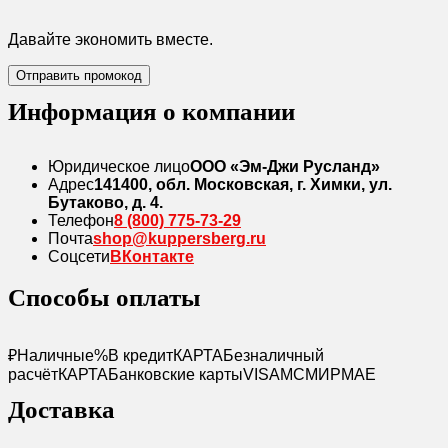
Давайте экономить вместе.
Отправить промокод
Информация о компании
Юридическое лицо
ООО «Эм-Джи Русланд»
Адрес
141400, обл. Московская, г. Химки, ул.
Бутаково, д. 4.
Телефон
8 (800) 775-73-29
Почта
shop@kuppersberg.ru
Соцсети
ВКонтакте
Способы оплаты
₽
Наличные
%
В кредит
КАРТА
Безналичный
расчёт
КАРТА
Банковские карты
VISA
MC
МИР
MAE
Доставка