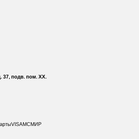
. 37, подв. пом. XX.
карты
VISA
MC
МИР