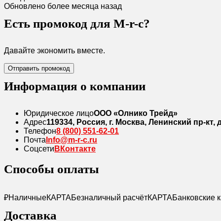
Обновлено более месяца назад
Есть промокод для M-r-c?
Давайте экономить вместе.
Отправить промокод
Информация о компании
Юридическое лицо
ООО «Олнико Трейд»
Адрес
119334, Россия, г. Москва, Ленинский пр-кт, д
Телефон
8 (800) 551-62-01
Почта
Info@m-r-c.ru
Соцсети
ВКонтакте
Способы оплаты
₽
Наличные
КАРТА
Безналичный расчёт
КАРТА
Банковские 
Доставка