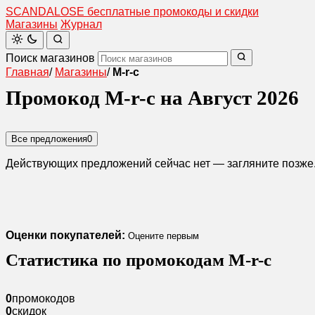
SCANDAL
O
SE
бесплатные промокоды и скидки
Магазины
Журнал
Поиск магазинов
Главная
/
Магазины
/
M-r-c
Промокод M-r-c на Август 2026
Все предложения
0
Действующих предложений сейчас нет — загляните позже
Оценки покупателей:
Оцените первым
Статистика по промокодам M-r-c
0
промокодов
0
скидок