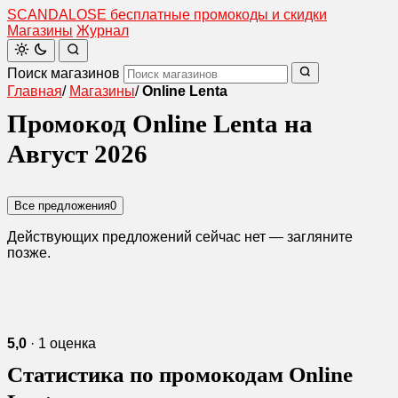
SCANDAL
O
SE
бесплатные промокоды и скидки
Магазины
Журнал
Поиск магазинов
Главная
/
Магазины
/
Online Lenta
Промокод Online Lenta на
Август 2026
Все предложения
0
Действующих предложений сейчас нет — загляните
позже.
5,0
· 1 оценка
Статистика по промокодам Online