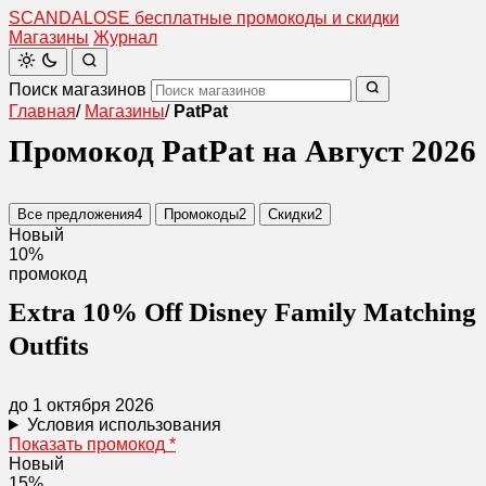
SCANDAL
O
SE
бесплатные промокоды и скидки
Магазины
Журнал
Поиск магазинов
Главная
/
Магазины
/
PatPat
Промокод PatPat на Август 2026
Все предложения
4
Промокоды
2
Скидки
2
Новый
10%
промокод
Extra 10% Off Disney Family Matching
Outfits
до 1 октября 2026
Условия использования
Показать промокод
*
Новый
15%