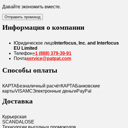
Давайте экономить вместе.
Отправить промокод
Информация о компании
Юридическое лицо
Interfocus, Inc. and Interfocus
EU Limited
Телефон
+1 (888) 379-39-91
Почта
service@patpat.com
Способы оплаты
КАРТА
Безналичный расчёт
КАРТА
Банковские
карты
VISA
MC
Электронные деньги
PayPal
Доставка
Курьерская
SCANDAL
O
SE
Технологии выгодных промокодов