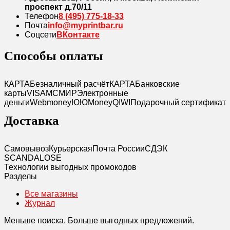
проспект д.70/11
Телефон
8 (495) 775-18-33
Почта
info@myprintbar.ru
Соцсети
ВКонтакте
Способы оплаты
КАРТА
Безналичный расчёт
КАРТА
Банковские
карты
VISA
MC
МИР
Электронные
деньги
Webmoney
Ю
ЮMoney
QIWI
Подарочный сертификат
Доставка
Самовывоз
Курьерская
Почта России
СДЭК
SCANDAL
O
SE
Технологии выгодных промокодов
Разделы
Все магазины
Журнал
Меньше поиска. Больше выгодных предложений.