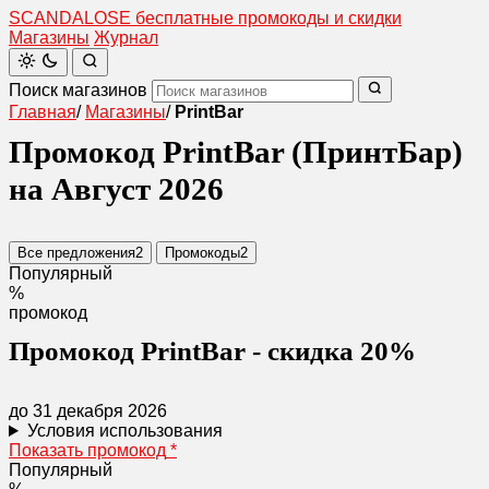
SCANDAL
O
SE
бесплатные промокоды и скидки
Магазины
Журнал
Поиск магазинов
Главная
/
Магазины
/
PrintBar
Промокод PrintBar (ПринтБар)
на Август 2026
Все предложения
2
Промокоды
2
Популярный
%
промокод
Промокод PrintBar - скидка 20%
до 31 декабря 2026
Условия использования
Показать промокод
*
Популярный