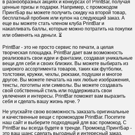
в разнообразных акциях и конкурсах от PrintBar, получая
ценные призы и подарки. Например, с промокодом
ПринтБар вы можете получить скидку на второй товар,
бесплатный пробник или купон на следующий заказ. А
еще вы можете стать членом клуба PrintBar и
накапливать баллы, которые можно потратить на покупки
или обменять на деньги. ⏳
PrintBar - это не просто сервис по печати, а целая
творческая площадка. PrintBar дает вам возможность
реализовать свои идеи и фантазии, создавая уникальные
вещи для себя и своих близких. Вы можете выбирать из
широкого ассортимента товаров, таких как футболки,
толстовки, кружки, чехлы, рюкзаки, подушки и многое
другое. Вы можете печатать на них любые изображения,
тексты, логотипы или символы. Вы можете создавать
свой собственный стиль или поддерживать свои
увлечения и интересы. PrintBar поможет вам выразить
себя и сделать вашу жизнь ярче. ?
Не упускайте свою возможность заказать оригинальные
и качественные вещи с промокодом PrintBar. Посетите
наш сайт и выберите подходящий для вас промокод. С
PrintBar вы всегда будете в тренде. Промокод ПринтБар -
это ваш шанс сделать выгодный и интересный заказ.