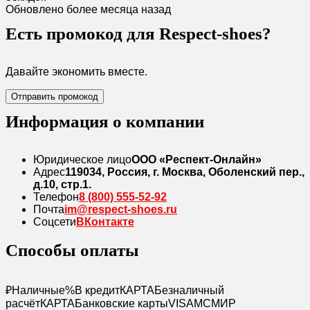
Обновлено более месяца назад
Есть промокод для Respect-shoes?
Давайте экономить вместе.
Отправить промокод
Информация о компании
Юридическое лицо
ООО «Респект-Онлайн»
Адрес
119034, Россия, г. Москва, Оболенский пер.,
д.10, стр.1.
Телефон
8 (800) 555-52-92
Почта
im@respect-shoes.ru
Соцсети
ВКонтакте
Способы оплаты
₽
Наличные
%
В кредит
КАРТА
Безналичный
расчёт
КАРТА
Банковские карты
VISA
MC
МИР