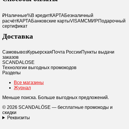
₽
Наличные
%
В кредит
КАРТА
Безналичный
расчёт
КАРТА
Банковские карты
VISA
MC
МИР
Подарочный
сертификат
Доставка
Самовывоз
Курьерская
Почта России
Пункты выдачи
заказов
SCANDAL
O
SE
Технологии выгодных промокодов
Разделы
Все магазины
Журнал
Меньше поиска. Больше выгодных предложений.
© 2026 SCANDALÖSE — бесплатные промокоды и
скидки
Реквизиты