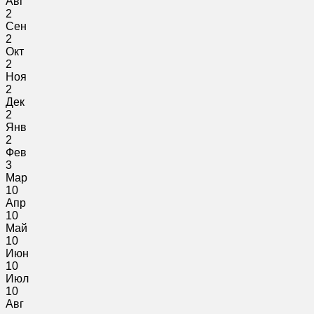
Авг
2
Сен
2
Окт
2
Ноя
2
Дек
2
Янв
2
Фев
3
Мар
10
Апр
10
Май
10
Июн
10
Июл
10
Авг