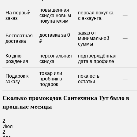
повышенная
На первый
первая покупка
скидка новым
—
заказ
с аккаунта
покупателям
заказ от
доставка за 0
Бесплатная
минимальной
—
доставка
₽
суммы
Ко дню
персональная
подтверждённая
—
рождения
скидка
дата в профиле
товар или
Подарок к
пока есть
пробник в
—
заказу
остатки
подарок
Сколько промокодов Сантехника Тут было в
прошлые месяцы
2
Июл
2