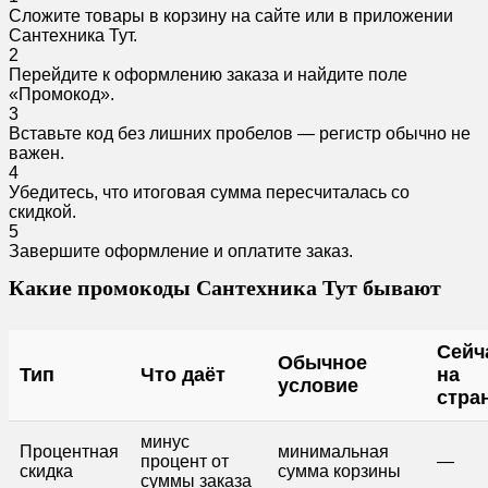
Сложите товары в корзину на сайте или в приложении
Сантехника Тут.
2
Перейдите к оформлению заказа и найдите поле
«Промокод».
3
Вставьте код без лишних пробелов — регистр обычно не
важен.
4
Убедитесь, что итоговая сумма пересчиталась со
скидкой.
5
Завершите оформление и оплатите заказ.
Какие промокоды Сантехника Тут бывают
Сейч
Обычное
Тип
Что даёт
на
условие
стра
минус
Процентная
минимальная
процент от
—
скидка
сумма корзины
суммы заказа