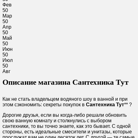
Фев
50
Мар
50
Апр
50
Май
50
Июн
50
Июл
50
Авг
Описание магазина Сантехника Тут
Как не стать владельцем водяного шоу в ванной и при
этом сэкономить: секреты покупок в
Сантехника Тут
** ?
Дорогие друзья, если вы когда-либо решали обновить
свою ванную комнату и столкнулись с выбором
сантехники, то вы точно знаете, как это бывает. С одной
стороны, есть идеальные смесители и унитазы, которые
прослужат вам не один десяток лет. С другой — те самые