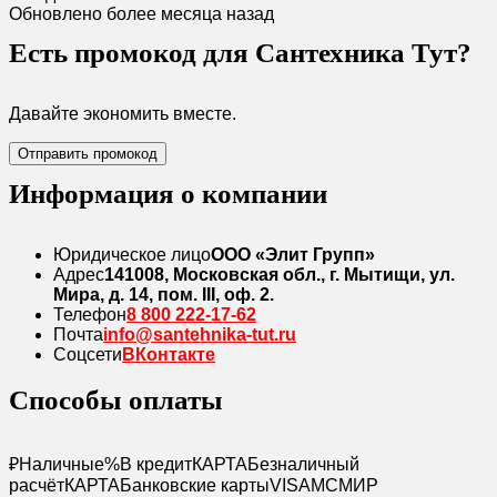
Обновлено более месяца назад
Есть промокод для Сантехника Тут?
Давайте экономить вместе.
Отправить промокод
Информация о компании
Юридическое лицо
ООО «Элит Групп»
Адрес
141008, Московская обл., г. Мытищи, ул.
Мира, д. 14, пом. III, оф. 2.
Телефон
8 800 222‑17‑62
Почта
info@santehnika-tut.ru
Соцсети
ВКонтакте
Способы оплаты
₽
Наличные
%
В кредит
КАРТА
Безналичный
расчёт
КАРТА
Банковские карты
VISA
MC
МИР