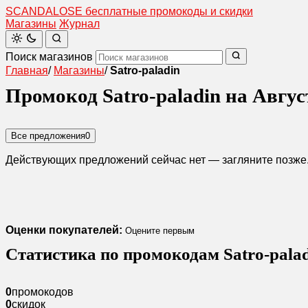
SCANDAL
O
SE
бесплатные промокоды и скидки
Магазины
Журнал
Поиск магазинов
Главная
/
Магазины
/
Satro-paladin
Промокод Satro-paladin на Авгус
Все предложения
0
Действующих предложений сейчас нет — загляните позже
Оценки покупателей:
Оцените первым
Статистика по промокодам Satro-pala
0
промокодов
0
скидок