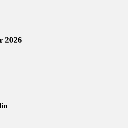
т 2026
.
din