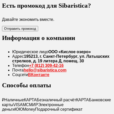
Есть промокод для Sibaristica?
Давайте экономить вместе.
Отправить промокод
Информация о компании
Юридическое лицо
ООО «Кислое озеро»
Адрес
195213, г. Санкт-Петербург, ул. Латышских
стрелков, д. 19 литера Д, помещ. 30
Телефон
+7 (812) 309-42-16
Почта
hello@sibaristica.com
Соцсети
ВКонтакте
Способы оплаты
₽
Наличные
КАРТА
Безналичный расчёт
КАРТА
Банковские
карты
VISA
MC
МИР
Электронные
деньги
Ю
ЮMoney
Подарочный сертификат