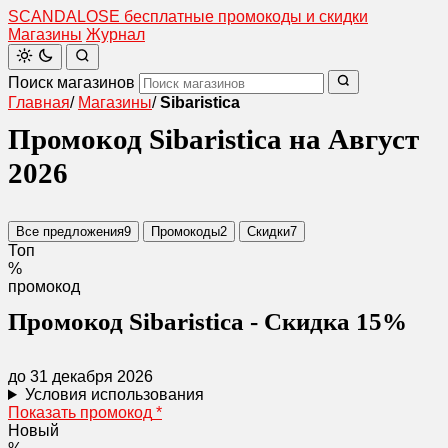
SCANDAL
O
SE
бесплатные промокоды и скидки
Магазины
Журнал
Поиск магазинов
Главная
/
Магазины
/
Sibaristica
Промокод Sibaristica на Август
2026
Все предложения
9
Промокоды
2
Скидки
7
Топ
%
промокод
Промокод Sibaristica - Скидка 15%
до 31 декабря 2026
Условия использования
Показать промокод
*
Новый