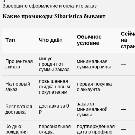
5
Завершите оформление и оплатите заказ.
Какие промокоды Sibaristica бывают
Сейч
Обычное
Тип
Что даёт
на
условие
стра
минус
Процентная
минимальная
процент от
—
скидка
сумма корзины
суммы заказа
повышенная
На первый
первая покупка
скидка новым
—
заказ
с аккаунта
покупателям
заказ от
доставка за 0
Бесплатная
минимальной
—
доставка
₽
суммы
Ко дню
персональная
подтверждённая
—
рождения
скидка
дата в профиле