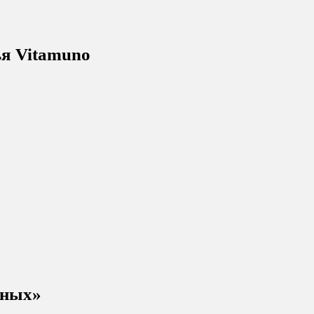
ья Vitamuno
тных»