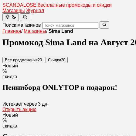
SCANDAL
O
SE
бесплатные промокоды и скидки
Магазины
Журнал
Поиск магазинов
Главная
/
Магазины
/
Sima Land
Промокод Sima Land на Август 2
Все предложения
20
Скидки
20
Новый
%
скидка
Пенниборд ONLYTOP в подарок!
Истекает через
3 дн.
Открыть акцию
Новый
%
скидка