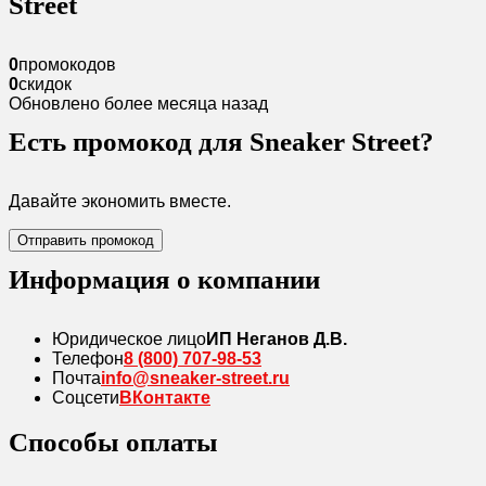
Street
0
промокодов
0
скидок
Обновлено более месяца назад
Есть промокод для Sneaker Street?
Давайте экономить вместе.
Отправить промокод
Информация о компании
Юридическое лицо
ИП Неганов Д.В.
Телефон
8 (800) 707-98-53
Почта
info@sneaker-street.ru
Соцсети
ВКонтакте
Способы оплаты