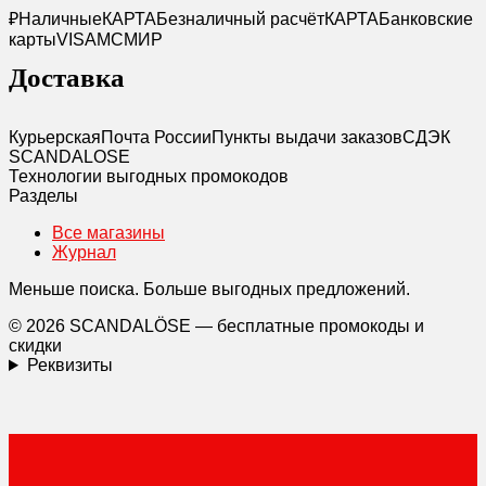
₽
Наличные
КАРТА
Безналичный расчёт
КАРТА
Банковские
карты
VISA
MC
МИР
Доставка
Курьерская
Почта России
Пункты выдачи заказов
СДЭК
SCANDAL
O
SE
Технологии выгодных промокодов
Разделы
Все магазины
Журнал
Меньше поиска. Больше выгодных предложений.
© 2026 SCANDALÖSE — бесплатные промокоды и
скидки
Реквизиты