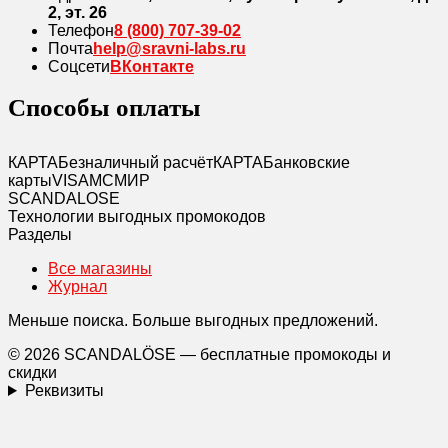
2, эт. 26
Телефон
8 (800) 707-39-02
Почта
help@sravni-labs.ru
Соцсети
ВКонтакте
Способы оплаты
КАРТА
Безналичный расчёт
КАРТА
Банковские
карты
VISA
MC
МИР
SCANDAL
O
SE
Технологии выгодных промокодов
Разделы
Все магазины
Журнал
Меньше поиска. Больше выгодных предложений.
© 2026 SCANDALÖSE — бесплатные промокоды и
скидки
Реквизиты