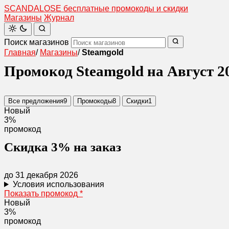
SCANDAL
O
SE
бесплатные промокоды и скидки
Магазины
Журнал
Поиск магазинов
Главная
/
Магазины
/
Steamgold
Промокод Steamgold на Август 2
Все предложения
9
Промокоды
8
Скидки
1
Новый
3%
промокод
Скидка 3% на заказ
до 31 декабря 2026
Условия использования
Показать промокод
*
Новый
3%
промокод