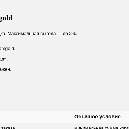
gold
дка. Максимальная выгода — до 3%.
amgold.
од».
ажен.
Обычное условие
 заказа
минимальная сумма кор