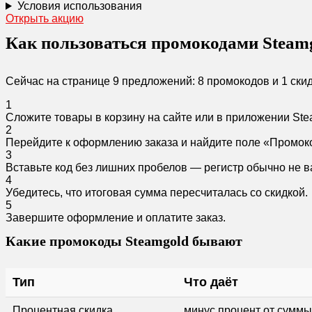
Условия использования
Открыть акцию
Как пользоваться промокодами Steam
Сейчас на странице 9 предложений: 8 промокодов и 1 ски
1
Сложите товары в корзину на сайте или в приложении Ste
2
Перейдите к оформлению заказа и найдите поле «Промок
3
Вставьте код без лишних пробелов — регистр обычно не в
4
Убедитесь, что итоговая сумма пересчиталась со скидкой.
5
Завершите оформление и оплатите заказ.
Какие промокоды Steamgold бывают
Тип
Что даёт
Процентная скидка
минус процент от суммы