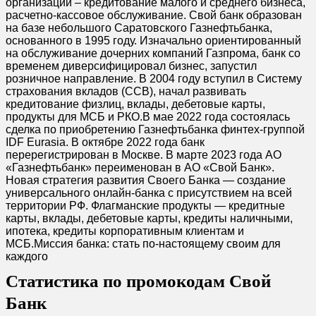
организации – кредитование малого и среднего бизнеса,
расчетно-кассовое обслуживание. Свой банк образован
на базе небольшого Саратовского Газнефтьбанка,
основанного в 1995 году. Изначально ориентированный
на обслуживание дочерних компаний Газпрома, банк со
временем диверсифицировал бизнес, запустил
розничное направление. В 2004 году вступил в Систему
страхования вкладов (ССВ), начал развивать
кредитование физлиц, вклады, дебетовые карты,
продукты для МСБ и РКО.В мае 2022 года состоялась
сделка по приобретению Газнефтьбанка финтех-группой
IDF Eurasia. В октябре 2022 года банк
перерегистрирован в Москве. В марте 2023 года АО
«Газнефтьбанк» переименован в АО «Свой Банк».
Новая стратегия развития Своего Банка — создание
универсального онлайн-банка с присутствием на всей
территории РФ. Флагманские продукты — кредитные
карты, вклады, дебетовые карты, кредиты наличными,
ипотека, кредиты корпоративным клиентам и
МСБ.Миссия банка: стать по-настоящему своим для
каждого
Статистика по промокодам Свой
Банк