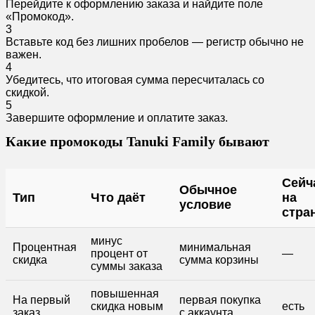
Перейдите к оформлению заказа и найдите поле
«Промокод».
3
Вставьте код без лишних пробелов — регистр обычно не
важен.
4
Убедитесь, что итоговая сумма пересчиталась со
скидкой.
5
Завершите оформление и оплатите заказ.
Какие промокоды Tanuki Family бывают
Сейч
Обычное
Тип
Что даёт
на
условие
стра
минус
Процентная
минимальная
процент от
—
скидка
сумма корзины
суммы заказа
повышенная
На первый
первая покупка
скидка новым
есть
заказ
с аккаунта