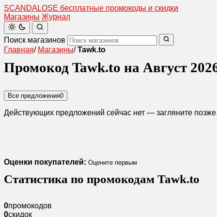
SCANDAL
O
SE
бесплатные промокоды и скидки
Магазины
Журнал
Поиск магазинов
Главная
/
Магазины
/
Tawk.to
Промокод Tawk.to на Август 202
Все предложения
0
Действующих предложений сейчас нет — загляните позже
Оценки покупателей:
Оцените первым
Статистика по промокодам Tawk.to
0
промокодов
0
скидок