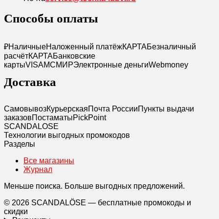
Способы оплаты
₽
Наличные
Наложенный платёж
КАРТА
Безналичный
расчёт
КАРТА
Банковские
карты
VISA
MC
МИР
Электронные деньги
Webmoney
Доставка
Самовывоз
Курьерская
Почта России
Пункты выдачи
заказов
Постаматы
PickPoint
SCANDAL
O
SE
Технологии выгодных промокодов
Разделы
Все магазины
Журнал
Меньше поиска. Больше выгодных предложений.
© 2026 SCANDALÖSE — бесплатные промокоды и
скидки