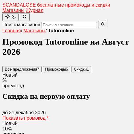
SCANDAL
O
SE
бесплатные промокоды и скидки
Магазины
Журнал
Поиск магазинов
Главная
/
Магазины
/
Tutoronline
Промокод Tutoronline на Август
2026
Все предложения
7
Промокоды
6
Скидки
1
Новый
%
промокод
Скидка на первую оплату
до 31 декабря 2026
Показать промокод
*
Новый
10%