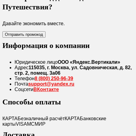
Путешествия?
Давайте экономить вместе.
Отправить промокод
Информация о компании
Юридическое лицо
ООО «Яндекс.Вертикали»
Адрес
115035, г. Москва, ул. Садовническая, д. 82,
стр. 2, помещ. 3а06
Телефон
8 (800) 250-96-39
Почта
support@yandex.ru
Соцсети
ВКонтакте
Способы оплаты
КАРТА
Безналичный расчёт
КАРТА
Банковские
карты
VISA
MC
МИР
Доставка