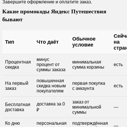
Завершите оформление и оплатите заказ.
Какие промокоды Яндекс Путешествия
бывают
Сейч
Обычное
Тип
Что даёт
на
условие
стра
минус
Процентная
минимальная
процент от
есть
скидка
сумма корзины
суммы заказа
повышенная
На первый
первая покупка
скидка новым
есть
заказ
с аккаунта
покупателям
заказ от
доставка за 0
Бесплатная
минимальной
—
доставка
₽
суммы
Ко дню
персональная
подтверждённая
—