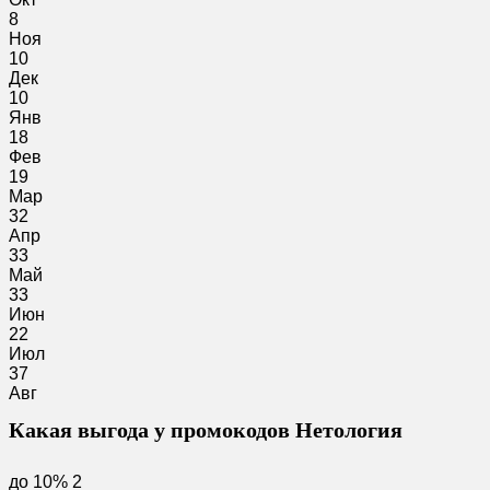
8
Ноя
10
Дек
10
Янв
18
Фев
19
Мар
32
Апр
33
Май
33
Июн
22
Июл
37
Авг
Какая выгода у промокодов Нетология
до 10%
2