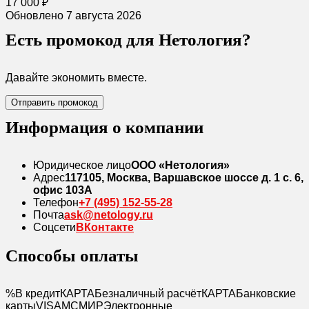
17 000 ₽
Обновлено 7 августа 2026
Есть промокод для Нетология?
Давайте экономить вместе.
Отправить промокод
Информация о компании
Юридическое лицо
ООО «Нетология»
Адрес
117105, Москва, Варшавское шоссе д. 1 с. 6,
офис 103A
Телефон
+7 (495) 152-55-28
Почта
ask@netology.ru
Соцсети
ВКонтакте
Способы оплаты
%
В кредит
КАРТА
Безналичный расчёт
КАРТА
Банковские
карты
VISA
MC
МИР
Электронные