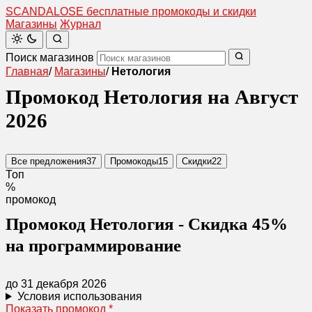
SCANDAL
O
SE
бесплатные промокоды и скидки
Магазины
Журнал
Поиск магазинов
Главная
/
Магазины
/
Нетология
Промокод Нетология на Август
2026
Все предложения
37
Промокоды
15
Скидки
22
Топ
%
промокод
Промокод Нетология - Скидка 45%
на программирование
до 31 декабря 2026
Условия использования
Показать промокод
*