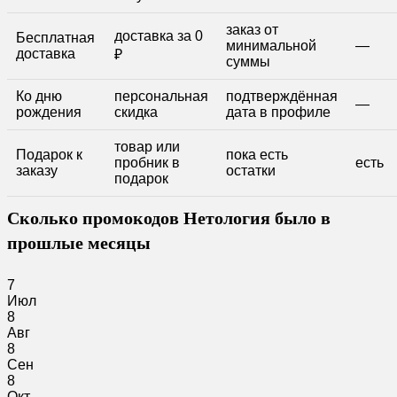
заказ от
доставка за 0
Бесплатная
минимальной
—
доставка
₽
суммы
Ко дню
персональная
подтверждённая
—
рождения
скидка
дата в профиле
товар или
Подарок к
пока есть
пробник в
есть
заказу
остатки
подарок
Сколько промокодов Нетология было в
прошлые месяцы
7
Июл
8
Авг
8
Сен
8
Окт