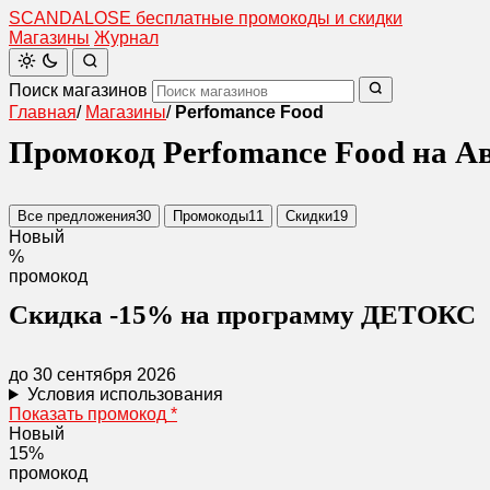
SCANDAL
O
SE
бесплатные промокоды и скидки
Магазины
Журнал
Поиск магазинов
Главная
/
Магазины
/
Perfomance Food
Промокод Perfomance Food на Ав
Все предложения
30
Промокоды
11
Скидки
19
Новый
%
промокод
Скидка -15% на программу ДЕТОКС
до 30 сентября 2026
Условия использования
Показать промокод
*
Новый
15%
промокод