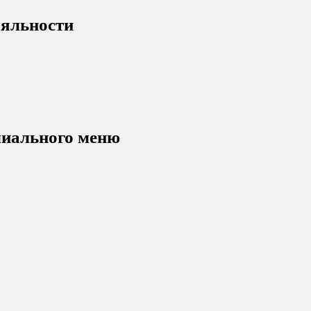
ояльности
миального меню