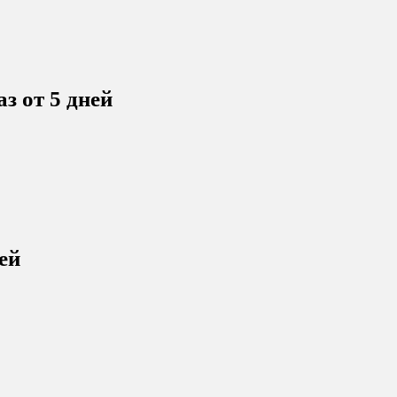
з от 5 дней
ей