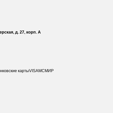
рская, д. 27, корп. А
нковские карты
VISA
MC
МИР