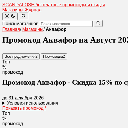
SCANDAL
O
SE
бесплатные промокоды и скидки
Магазины
Журнал
Поиск магазинов
Главная
/
Магазины
/
Аквафор
Промокод Аквафор на Август 20
Все предложения
2
Промокоды
2
Топ
%
промокод
Промокод Аквафор - Скидка 15% по 
до 31 декабря 2026
Условия использования
Показать промокод
*
Топ
%
промокод