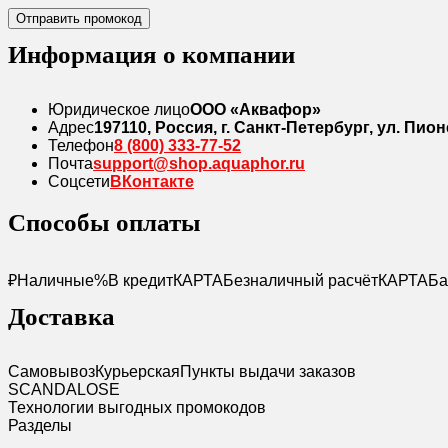
Отправить промокод
Информация о компании
Юридическое лицо
ООО «Аквафор»
Адрес
197110, Россия, г. Санкт-Петербург, ул. Пионе
Телефон
8 (800) 333-77-52
Почта
support@shop.aquaphor.ru
Соцсети
ВКонтакте
Способы оплаты
₽
Наличные
%
В кредит
КАРТА
Безналичный расчёт
КАРТА
Ба
Доставка
Самовывоз
Курьерская
Пункты выдачи заказов
SCANDAL
O
SE
Технологии выгодных промокодов
Разделы